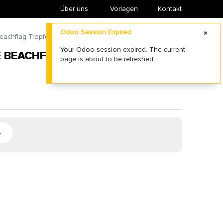
Über uns
​Vorlagen
Kontakt
Odoo Session Expired
achflag Tropfenform - Small
Your Odoo session expired. The current
 BEACHFLAG TROPFENFORM -
page is about to be refreshed.