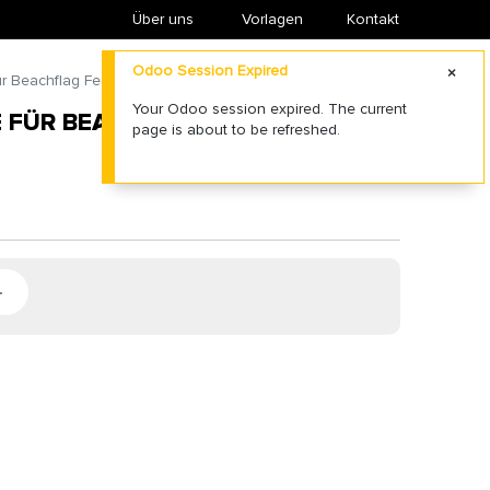
Über uns
​Vorlagen
Kontakt
Odoo Session Expired
r Beachflag Federform - Small
Your Odoo session expired. The current
 FÜR BEACHFLAG FEDERFORM -
page is about to be refreshed.