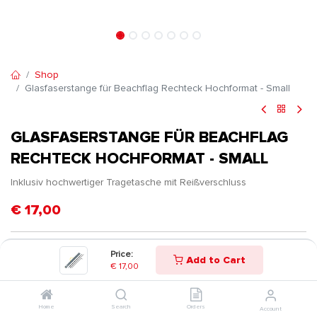
Shop
Glasfaserstange für Beachflag Rechteck Hochformat - Small
GLASFASERSTANGE FÜR BEACHFLAG
RECHTECK HOCHFORMAT - SMALL
Inklusiv hochwertiger Tragetasche mit Reißverschluss
€
17,00
Price:
Add to Cart
€
17,00
Home
Search
Orders
Account