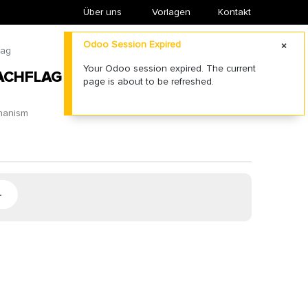
Über uns
​Vorlagen
Kontakt
Odoo Session Expired
lag
Your Odoo session expired. The current
CHFLAG
page is about to be refreshed.
chanism