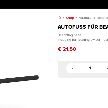
Shop
Autofuß für Beachf
AUTOFUSS FÜR BEA
Beachflag base
Including ball-bearing swivel me
€
21,50