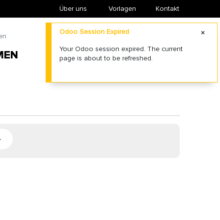
Über uns
​Vorlagen
Kontakt
Odoo Session Expired
en
Your Odoo session expired. The current
MEN
page is about to be refreshed.