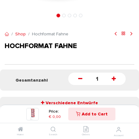
Shop
Hochformat Fahne
HOCHFORMAT FAHNE
Gesamtanzahl
Verschiedene Entwürfe
Price:
Add to Cart
€
0,00
START
Home
Search
Orders
Account