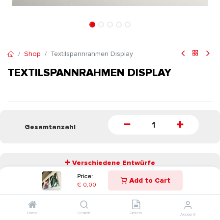
Shop
Textilspannrahmen Display
TEXTILSPANNRAHMEN DISPLAY
Gesamtanzahl
Verschiedene Entwürfe
Price:
Add to Cart
€
0,00
START
Home
Search
Orders
Account