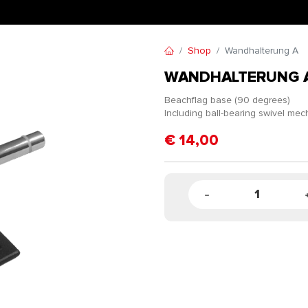
Shop
Wandhalterung A
WANDHALTERUNG 
Beachflag base (90 degrees)
Including ball-bearing swivel me
€
14,00