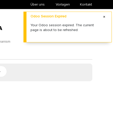
Über uns
​Vorlagen
Kontakt
Odoo Session Expired
Your Odoo session expired. The current
A
page is about to be refreshed.
chanism