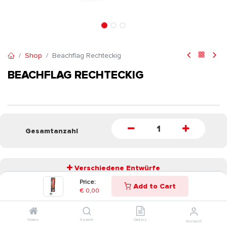
Shop
Beachflag Rechteckig
BEACHFLAG RECHTECKIG
Gesamtanzahl
Verschiedene Entwürfe
Price:
Add to Cart
€
0,00
START
Home
Search
Orders
Account