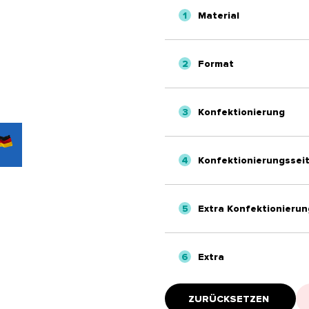
1
Material
2
Format
3
Konfektionierung
4
Konfektionierungssei
5
Extra Konfektionierun
6
Extra
ZURÜCKSETZEN