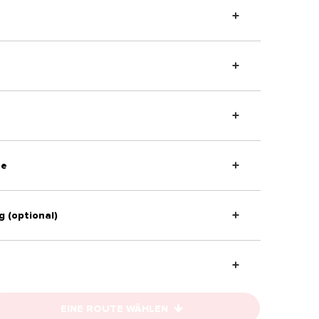
te
g (optional)
EINE ROUTE WÄHLEN